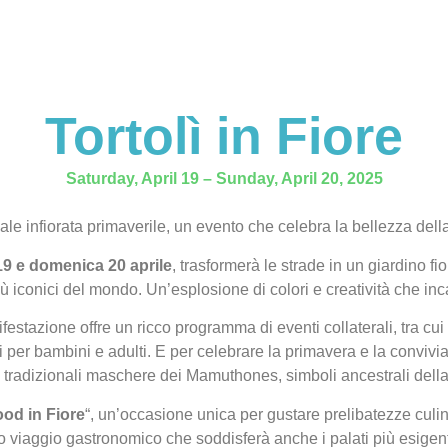
Tortolì in Fiore
Saturday, April 19 – Sunday, April 20, 2025
ale infiorata primaverile, un evento che celebra la bellezza della
19 e domenica 20 aprile
, trasformerà le strade in un giardino fi
iù iconici del mondo. Un’esplosione di colori e creatività che incant
ifestazione offre un ricco programma di eventi collaterali, tra cui
ivi per bambini e adulti. E per celebrare la primavera e la conviv
lle tradizionali maschere dei Mamuthones, simboli ancestrali della
ood in Fiore
“, un’occasione unica per gustare prelibatezze culina
o viaggio gastronomico che soddisferà anche i palati più esigent